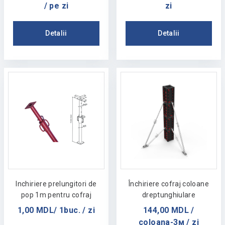
/ pe zi
zi
Detalii
Detalii
Inchiriere prelungitori de
Închiriere cofraj coloane
pop 1m pentru cofraj
dreptunghiulare
1,00 MDL/ 1buc. / zi
144,00 MDL /
coloana-3м / zi