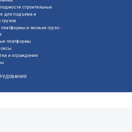
ельные
 подмости строительные
е для подъема и
 грузов
 платформы и люльки грузо-
е
ые платформы
боксы
тки и ограждения
сы
ОРУДОВАНИЯ