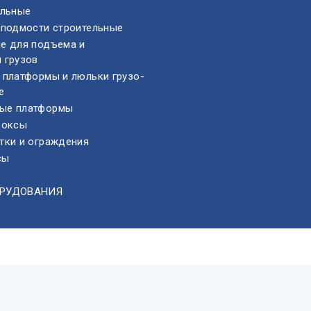
ельные
 подмости строительные
е для подъема и
 грузов
 платформы и люльки грузо-
е
ые платформы
боксы
тки и ограждения
сы
ОРУДОВАНИЯ