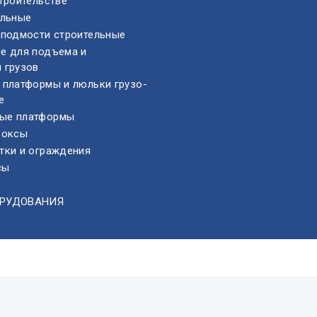
троительстве
ельные
 подмости строительные
е для подъема и
 грузов
 платформы и люльки грузо-
е
ые платформы
боксы
тки и ограждения
сы
ОРУДОВАНИЯ